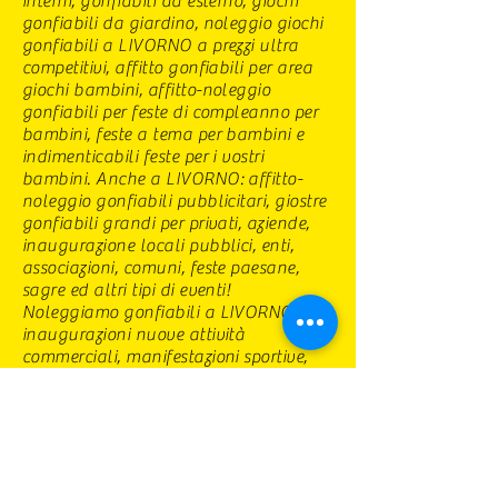
interni, gonfiabili da esterno, giochi
gonfiabili da giardino, noleggio giochi
gonfiabili a LIVORNO a prezzi ultra
competitivi, affitto gonfiabili per area
giochi bambini, affitto-noleggio
gonfiabili per feste di compleanno per
bambini, feste a tema per bambini e
indimenticabili feste per i vostri
bambini. Anche a LIVORNO: affitto-
noleggio gonfiabili pubblicitari, giostre
gonfiabili grandi per privati, aziende,
inaugurazione locali pubblici, enti,
associazioni, comuni, feste paesane,
sagre ed altri tipi di eventi!
Noleggiamo gonfiabili a LIVORNO per
inaugurazioni nuove attività
commerciali, manifestazioni sportive,
eventi per grandi organizzazioni.
PERCHE' CI DEVI SCEGLIERE:
1)I gonfiabili della concorrenza sono
realizzati interamente in oxford che
è un materiale molto