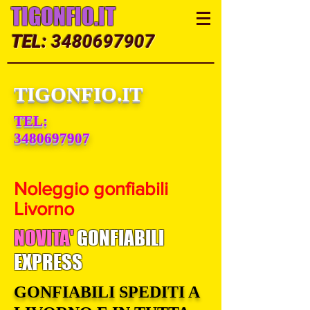
TIGONFIO.IT
TEL:
3480697907
TIGONFIO.IT
TEL:
3480697907
Noleggio gonfiabili
Livorno
NOVITA'
GONFIABILI
EXPRESS
GONFIABILI SPEDITI A