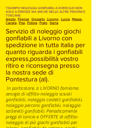
TIGONFIO NOLEGGIA GONFIABILI A DOMICILIO NON
SOLO A FIRENZE MA ANCHE NELLE ALTRE PROVINCE
TOSCANE:
Arezzo
,
Firenze
,
Grosseto
,
Livorno
,
Lucca
,
Massa-
Carrara
,
Pisa
,
Pistoia
,
Prato
,
Siena
Servizio di noleggio giochi
gonfiabili a Livorno con
spedizione in tutta italia per
quanto riguarda i gonfiabili
express,possibilità vostro
ritiro e riconsegna presso
la nostra sede di
Pontestura (al).
In particolare, a LIVORNO forniamo
servizio di affitto-noleggio scivoli
gonfiabili, noleggio castelli gonfiabili,
noleggio percorsi gonfiabili, noleggio
salterelli gonfiabili. Periodicamente
prezzi di lancio e OFFERTE di affitto-
noleggio di più giochi gonfiabili per