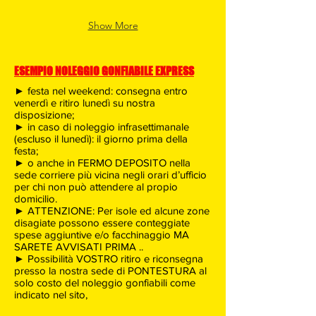
gonfiabili
gonfiabili
a
a
gonfiabili
gonfiabili
per
per
domicilio
domicilio
Show More
feste
feste
con
con
private
private
SERVIZIO
SERVIZIO
e
e
SPEDIZIONE
SPEDIZIONE
di
di
ESEMPIO NOLEGGIO GONFIABILE EXPRESS
IN
IN
compleanno.
compleanno.
TUTTA
TUTTA
► festa nel weekend: consegna entro
Affitto/noleggio
Affitto/noleggio
ITALIA
ITALIA
venerdì e ritiro lunedì su nostra
scivoli
scivoli
dei
dei
disposizione;
gonfiabili,
gonfiabili,
giochi
giochi
► in caso di noleggio infrasettimanale
castelli
castelli
(escluso il lunedì): il giorno prima della
gonfiabili
gonfiabili
gonfiabili,
gonfiabili,
festa;
per
per
percorsi
percorsi
► o anche in FERMO DEPOSITO nella
feste
feste
sede corriere più vicina negli orari d’ufficio
gonfiabili
gonfiabili
private
private
per chi non può attendere al propio
e
e
domicilio.
di
di
► ATTENZIONE: Per isole ed alcune zone
compleanno.
compleanno.
disagiate possono essere conteggiate
Affitto/noleggio
Affitto/noleggio
spese aggiuntive e/o facchinaggio MA
SARETE AVVISATI PRIMA ..
scivoli
scivoli
► Possibilità VOSTRO ritiro e riconsegna
gonfiabili,
gonfiabili,
presso la nostra sede di PONTESTURA al
castelli
castelli
solo costo del noleggio gonfiabili come
gonfiabili,
gonfiabili,
indicato nel sito,
percorsi
percorsi
gonfiabili
gonfiabili