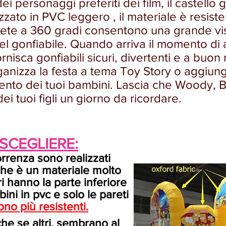
i personaggi preferiti dei film, il castello 
zato in PVC leggero , il materiale è resiste
rete a 360 gradi consentono una grande visibil
del gonfiabile. Quando arriva il momento di a
fornisca gonfiabili sicuri, divertenti e a bu
Organizza la festa a tema Toy Story o aggiun
imento dei tuoi bambini. Lascia che Woody, 
i tuoi figli un giorno da ricordare.
 SCEGLIERE:
correnza sono realizzati
che è un materiale molto
i hanno la parte inferiore
i in pvc e solo le pareti
ono più resistenti.
he se altri, sembrano al