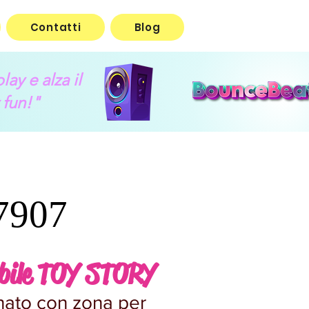
Contatti
Blog
lay e alza il
 fun!"
7907
abile TOY STORY
nato con zona per