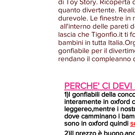
di Toy Story. Ricoperta de
quanto divertente. Realiz
durevole. Le finestre in 
all'interno delle pareti 
lascia che Tigonfio.it ti 
bambini in tutta Italia.
gonfiabile per il divert
rendano il compleanno de
PERCHE' CI DEVI
1)I gonfiabili della con
interamente in oxford 
leggereo,mentre i nostr
dove camminano i bambin
sono in oxford quindi
s
2)Il prezzo è buono,anc