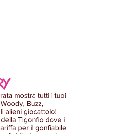
RY
ata mostra tutti i tuoi
re Woody, Buzz,
 alieni giocattolo!
della Tigonfio dove i
iffa per il gonfiabile