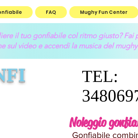
onfiabile
FAQ
Mughy Fun Center
ere il tuo gonfiabile col ritmo giusto? Fai p
e sul video e accendi la musica del mughy
NFI
TEL:
348069
Noleggio gonfi
Gonfiabile combi