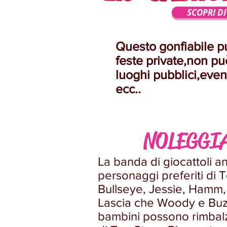
SCOPRI DI 
Questo gonfiabile p
feste private,non pu
luoghi pubblici,even
ecc..
NOLEGGIA
La banda di giocattoli an
personaggi preferiti di 
Bullseye, Jessie, Hamm, 
Lascia che Woody e Buzz 
bambini possono rimbalza