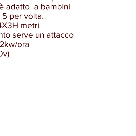
 è adatto a bambini
 5 per volta.
4X3H metri
nto serve un attacco
1,2kw/ora
0v)