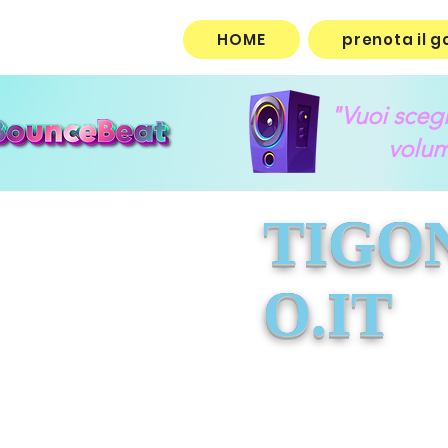
HOME
prenota il g
"Vuoi scegli
volum
TIGO
O.IT