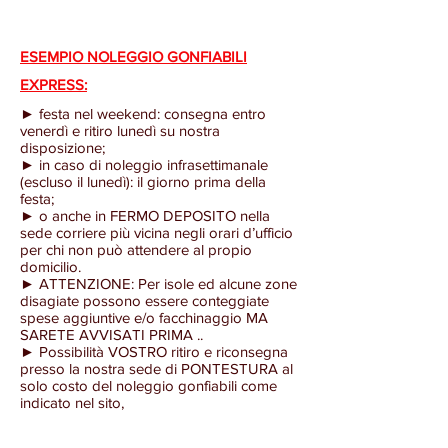
private
private
SERVIZIO
SERVIZIO
e
e
SPEDIZIONE
SPEDIZIONE
di
di
IN
IN
ESEMPIO NOLEGGIO GONFIABILI
compleanno.
compleanno.
TUTTA
TUTTA
Affitto/noleggio
Affitto/noleggio
EXPRESS:
ITALIA
ITALIA
scivoli
scivoli
dei
dei
► festa nel weekend: consegna entro
gonfiabili,
gonfiabili,
giochi
giochi
venerdì e ritiro lunedì su nostra
castelli
castelli
disposizione;
gonfiabili
gonfiabili
gonfiabili,
gonfiabili,
► in caso di noleggio infrasettimanale
per
per
percorsi
percorsi
(escluso il lunedì): il giorno prima della
feste
feste
gonfiabili
gonfiabili
festa;
private
private
► o anche in FERMO DEPOSITO nella
e
e
sede corriere più vicina negli orari d’ufficio
di
di
per chi non può attendere al propio
compleanno.
compleanno.
domicilio.
Affitto/noleggio
Affitto/noleggio
► ATTENZIONE: Per isole ed alcune zone
scivoli
scivoli
disagiate possono essere conteggiate
spese aggiuntive e/o facchinaggio MA
gonfiabili,
gonfiabili,
SARETE AVVISATI PRIMA ..
castelli
castelli
► Possibilità VOSTRO ritiro e riconsegna
gonfiabili,
gonfiabili,
presso la nostra sede di PONTESTURA al
percorsi
percorsi
solo costo del noleggio gonfiabili come
gonfiabili
gonfiabili
indicato nel sito,