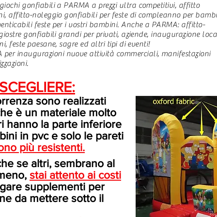
giochi gonfiabili a PARMA a prezzi ultra competitivi, affitto
i, affitto-noleggio gonfiabili per feste di compleanno per bambi
nticabili feste per i vostri bambini. Anche a PARMA: affitto-
giostre gonfiabili grandi per privati, aziende, inaugurazione loca
i, feste paesane, sagre ed altri tipi di eventi!
er inaugurazioni nuove attività commerciali, manifestazioni
zzazioni.
 SCEGLIERE:
correnza sono realizzati
che è un materiale molto
i hanno la parte inferiore
i in pvc e solo le pareti
ono più resistenti.
he se altri, sembrano al
 meno,
stai attento ai costi
agare supplementi per
one da mettere sotto il