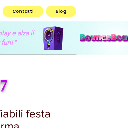
Contatti
Blog
lay e alza il
 fun!"
7
abili festa
arma