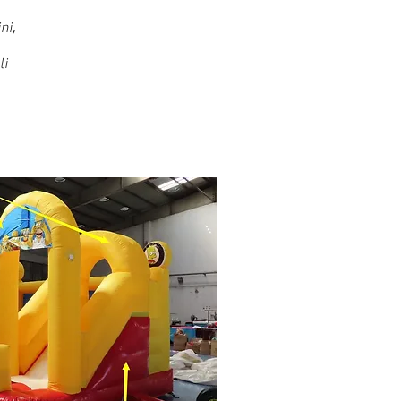
ni,
li