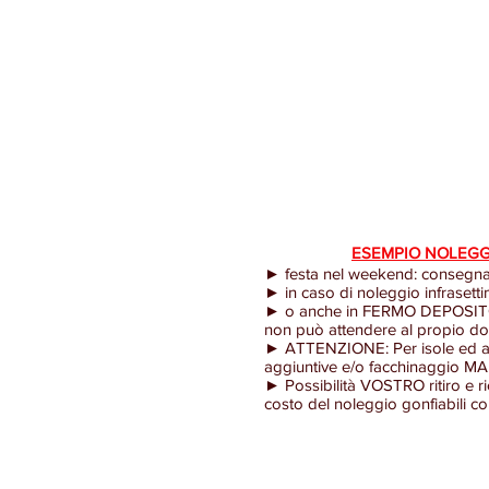
SPEDIZIONE
Pig
compleanno.
IN
noleggio
Affitto/noleggio
TUTTA
Affitto/Noleggio
scivoli
ITALIA
giochi
gonfiabili,
dei
gonfiabili
castelli
giochi
per
gonfiabili,
gonfiabili
bambini
percorsi
per
a
gonfiabili
feste
domicilio
private
con
e
SERVIZIO
di
SPEDIZIONE
compleanno.
ESEMPIO NOLEGGI
IN
Affitto/noleggio
► festa nel weekend: consegna e
TUTTA
► in caso di noleggio infrasettim
scivoli
ITALIA
► o anche in FERMO DEPOSITO nel
gonfiabili,
dei
non può attendere al propio dom
castelli
giochi
► ATTENZIONE: Per isole ed al
gonfiabili,
gonfiabili
aggiuntive e/o facchinaggio 
percorsi
per
► Possibilità VOSTRO ritiro e
gonfiabili
costo del noleggio gonfiabili co
feste
private
e
di
compleanno.