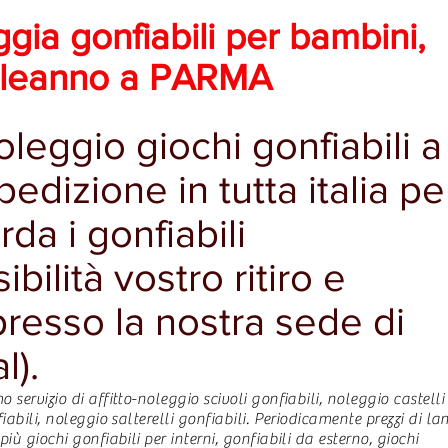
scivoli
scivoli
ggia gonfiabili per bambini,
gonfiabili,
gonfiabili,
castelli
castelli
pleanno a PARMA
gonfiabili,
gonfiabili,
percorsi
percorsi
gonfiabili
gonfiabili
oleggio giochi gonfiabili a
edizione in tutta italia pe
da i gonfiabili
bilità vostro ritiro e
resso la nostra sede di
l).
servizio di affitto-noleggio scivoli gonfiabili, noleggio castelli
iabili, noleggio salterelli gonfiabili. Periodicamente prezzi di la
iù giochi gonfiabili per interni, gonfiabili da esterno, giochi