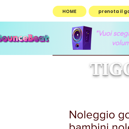
HOME
prenota il g
"Vuoi scegli
volum
TIG
Noleggio gon
bambini nole