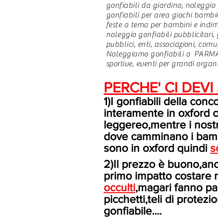
gonfiabili da giardino, noleggio 
gonfiabili per area giochi bambin
feste a tema per bambini e indime
noleggio gonfiabili pubblicitari, 
pubblici, enti, associazioni, comun
Noleggiamo gonfiabili a PARMA p
sportive, eventi per grandi organi
PERCHE' CI DEVI
1)I gonfiabili della con
interamente in oxford 
leggereo,mentre i nostr
dove camminano i bambin
sono in oxford quindi
s
2)Il prezzo è buono,anc
primo impatto costare
occulti
,magari fanno p
picchetti,teli di protezi
gonfiabile....