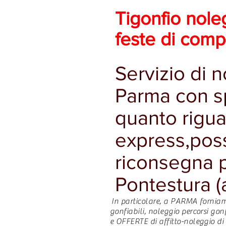
Affitto/noleggio
Tigonfio nole
scivoli
gonfiabili,
feste di com
castelli
gonfiabili,
percorsi
gonfiabili
Servizio di n
Parma con sp
quanto riguar
express,possi
riconsegna p
Pontestura (a
In particolare, a PARMA forniamo 
gonfiabili, noleggio percorsi gonf
e OFFERTE di affitto-noleggio di p