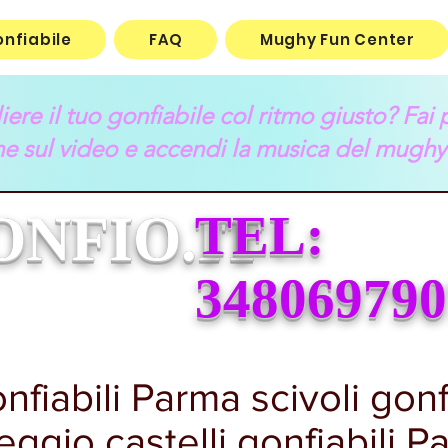
onfiabile
FAQ
Mughy Fun Center
ere il tuo gonfiabile col ritmo giusto? Fai p
e sul video e accendi la musica del mughy
ONFIO.IT
TEL:
348069790
fiabili Parma scivoli gonfi
ggio castelli gonfiabili P