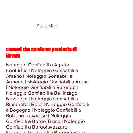
gonfiabili
gonfiabili
castelli
castelli
dei
dei
per
per
gonfiabili,
gonfiabili,
giochi
giochi
bambini
bambini
percorsi
percorsi
gonfiabili
gonfiabili
a
a
gonfiabili
gonfiabili
per
per
domicilio
domicilio
Show More
feste
feste
con
con
private
private
SERVIZIO
SERVIZIO
e
e
SPEDIZIONE
SPEDIZIONE
di
di
IN
IN
comuni che serviamo provincia di
compleanno.
compleanno.
TUTTA
TUTTA
Affitto/noleggio
Affitto/noleggio
Novara
ITALIA
ITALIA
scivoli
scivoli
dei
dei
Noleggio Gonfiabili a Agrate
gonfiabili,
gonfiabili,
giochi
giochi
Conturbia | Noleggio Gonfiabili a
castelli
castelli
gonfiabili
gonfiabili
Ameno | Noleggio Gonfiabili a
gonfiabili,
gonfiabili,
per
per
Armeno | Noleggio Gonfiabili a Arona
percorsi
percorsi
feste
feste
| Noleggio Gonfiabili a Barengo |
gonfiabili
gonfiabili
private
private
Noleggio Gonfiabili a Bellinzago
e
e
Novarese | Noleggio Gonfiabili a
di
di
Biandrate | Boca | Noleggio Gonfiabili
compleanno.
compleanno.
a Bogogno | Noleggio Gonfiabili a
Affitto/noleggio
Affitto/noleggio
Bolzano Novarese | Noleggio
scivoli
scivoli
Gonfiabili a Borgo Ticino | Noleggio
gonfiabili,
gonfiabili,
Gonfiabili a Borgolavezzaro |
castelli
castelli
Noleggio Gonfiabili a Borgomanero |