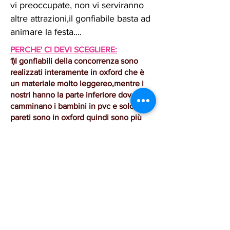
vi preoccupate, non vi serviranno
altre attrazioni,il gonfiabile basta ad
animare la festa....
PERCHE' CI DEVI SCEGLIERE:
1)I gonfiabili della concorrenza sono
realizzati interamente in oxford che è
un materiale molto leggereo,mentre i
nostri hanno la parte inferiore dove
camminano i bambini in pvc e solo le
pareti sono in oxford quindi sono più
resistenti.
2)Il prezzo è buono,anche se altri,
sembrano al primo impatto costare
meno, stai attento ai costi
occulti,magari fanno pagare
supplementi per picchetti,teli di
protezione da mettere sotto il
gonfiabile....