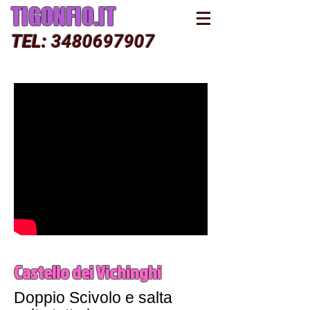
TIGONFIO.IT
TEL:
3480697907
NOLEGGIO GONFIABILE
Castello dei Vichinghi
Doppio Scivolo e salta