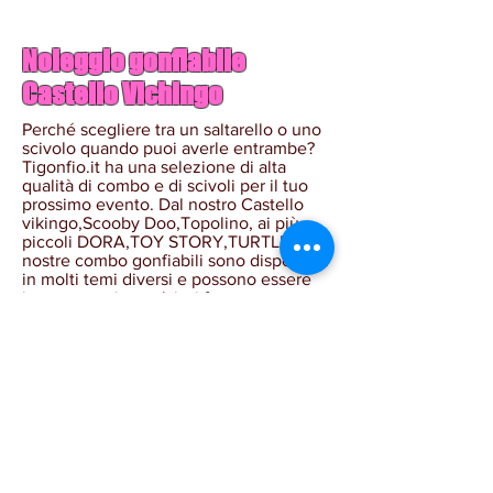
Noleggio gonfiabile
Castello Vichingo
Perché scegliere tra un saltarello o uno
scivolo quando puoi averle entrambe?
Tigonfio.it ha una selezione di alta
qualità di combo e di scivoli per il tuo
prossimo evento. Dal nostro Castello
vikingo,Scooby Doo,Topolino, ai più
piccoli DORA,TOY STORY,TURTLES, le
nostre combo gonfiabili sono disponibili
in molti temi diversi e possono essere
incorporate in qualsiasi festa o evento
per mantenere i bambini felici e
divertiti! Abbiamo anche scivoli
gonfiabilicon altri
personaggi,CARS,ORSO YOGHI,KUNG
FU PANDA e un grande PAGLIACCIO
che possono essere perfetti per il tema
della tua festa. Ad ogni modo, sia i
combinati che gli scivoli faranno la gioia
dei tuoi figli ...... i gonfiabili Tigonfio.it
offrono il meglio di entrambi i mondi!